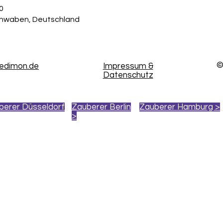
0
chwaben, Deutschland
©
kedimon.de
Impressum &
Datenschutz
berer Düsseldorf
Zauberer Berlin
Zauberer Hamburg >
>