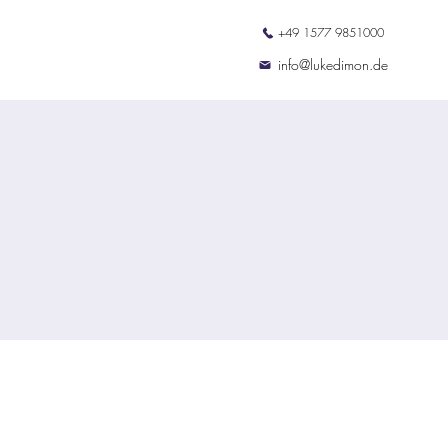
+49 1577 9851000
ation
Termine
Kontakt
info@lukedimon.de