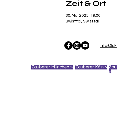
Zeit & Ort
30. Mai 2025, 19:00
Swisttal, Swisttal
info@lu
Zauberer München >
Zauberer Köln >
Zau
>