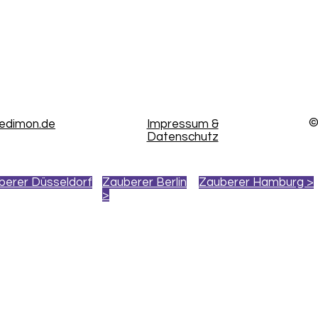
©
kedimon.de
Impressum &
Datenschutz
berer Düsseldorf
Zauberer Berlin
Zauberer Hamburg >
>