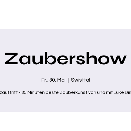
Home
Über mich
Zaubershows
Business Show
Moder
Zaubershow
Fr., 30. Mai
  |  
Swisttal
zauftritt - 35 Minuten beste Zauberkunst von und mit Luke D