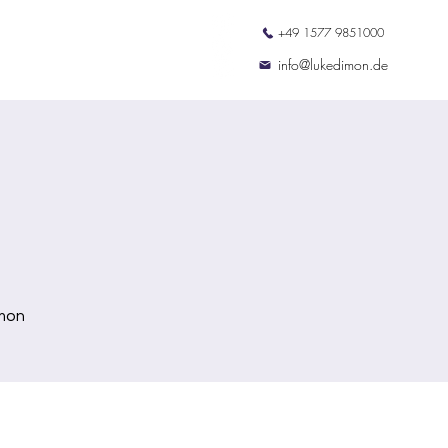
+49 1577 9851000
ation
Termine
Kontakt
info@lukedimon.de
imon