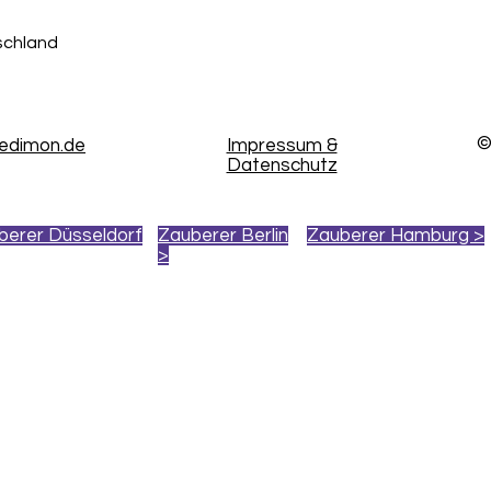
schland
©
kedimon.de
Impressum &
Datenschutz
berer Düsseldorf
Zauberer Berlin
Zauberer Hamburg >
>