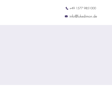
+49 1577 9851000
ation
Termine
Kontakt
info@lukedimon.de