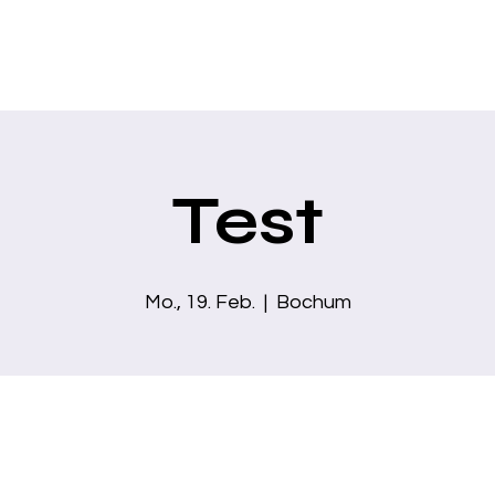
Home
Über mich
Zaubershows
Business Show
Moder
Test
Mo., 19. Feb.
  |  
Bochum