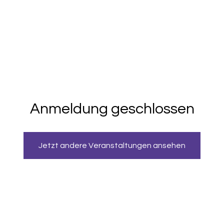
Home
Über mich
Zaubershows
Business Show
Moder
Anmeldung geschlossen
Jetzt andere Veranstaltungen ansehen