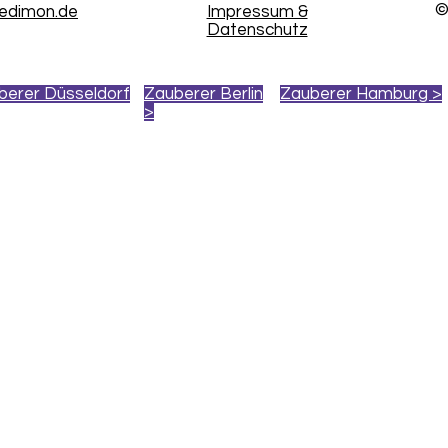
©
kedimon.de
Impressum &
Datenschutz
berer Düsseldorf
Zauberer Berlin
Zauberer Hamburg >
>