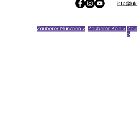
info@lu
Zauberer München >
Zauberer Köln >
Zau
>