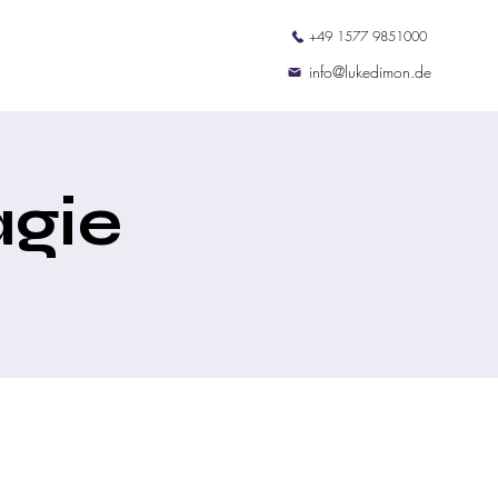
+49 1577 9851000
ation
Termine
Kontakt
info@lukedimon.de
gie