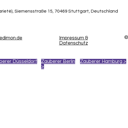
arieté), Siemensstraße 15, 70469 Stuttgart, Deutschland
©
kedimon.de
Impressum &
Datenschutz
berer Düsseldorf
Zauberer Berlin
Zauberer Hamburg >
>