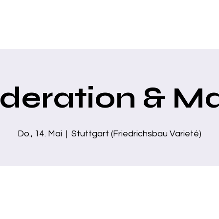
Home
Über mich
Zaubershows
Business Show
Moder
deration & Ma
Do., 14. Mai
  |  
Stuttgart (Friedrichsbau Varieté)