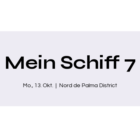
Home
Über mich
Zaubershows
Business Show
Moder
Mein Schiff 7
Mo., 13. Okt.
  |  
Nord de Palma District