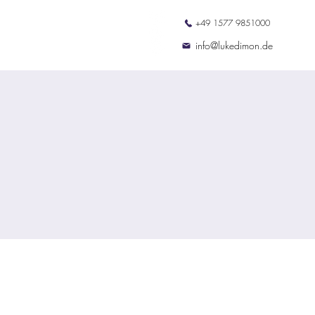
+49 1577 9851000
ation
Termine
Kontakt
info@lukedimon.de