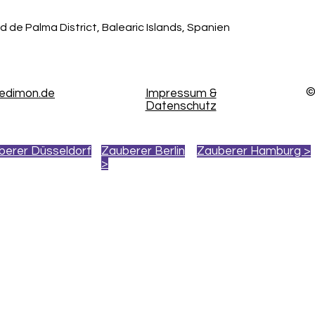
d de Palma District, Balearic Islands, Spanien
©
kedimon.de
Impressum &
Datenschutz
berer Düsseldorf
Zauberer Berlin
Zauberer Hamburg >
>