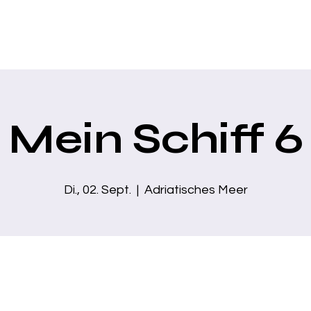
Home
Über mich
Zaubershows
Business Show
Moder
Mein Schiff 6
Di., 02. Sept.
  |  
Adriatisches Meer