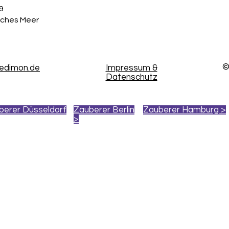
9
sches Meer
©
kedimon.de
Impressum &
Datenschutz
berer Düsseldorf
Zauberer Berlin
Zauberer Hamburg >
>