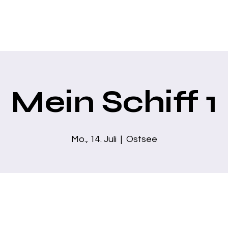
Home
Über mich
Zaubershows
Business Show
Moder
Mein Schiff 1
Mo., 14. Juli
  |  
Ostsee