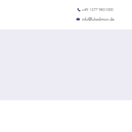
+49 1577 9851000
ation
Termine
Kontakt
info@lukedimon.de