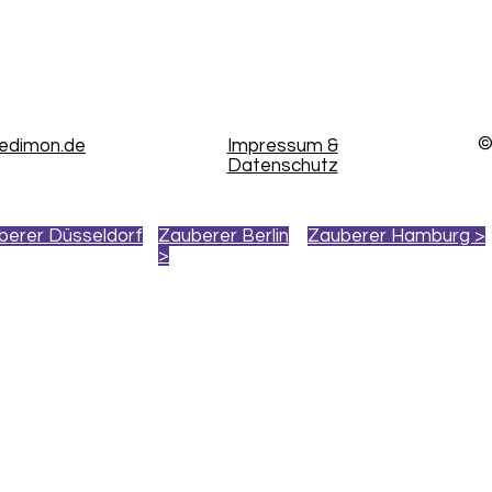
©
kedimon.de
Impressum &
Datenschutz
berer Düsseldorf
Zauberer Berlin
Zauberer Hamburg >
>