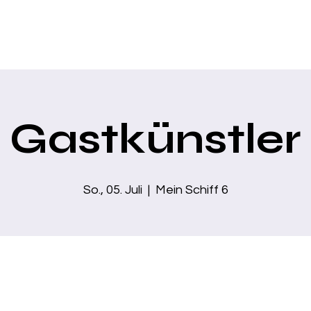
Home
Über mich
Zaubershows
Business Show
Moder
Gastkünstler
So., 05. Juli
  |  
Mein Schiff 6