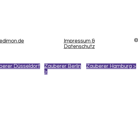
©
kedimon.de
Impressum &
Datenschutz
berer Düsseldorf
Zauberer Berlin
Zauberer Hamburg >
>