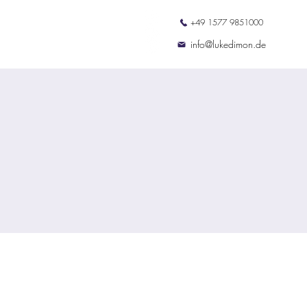
+49 1577 9851000
ation
Termine
Kontakt
info@lukedimon.de