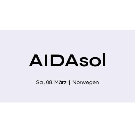
Home
Über mich
Zaubershows
Business Show
Moder
AIDAsol
Sa., 08. März
  |  
Norwegen