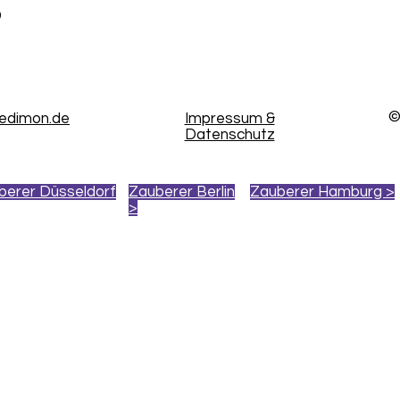
9
©
kedimon.de
Impressum &
Datenschutz
berer Düsseldorf
Zauberer Berlin
Zauberer Hamburg >
>