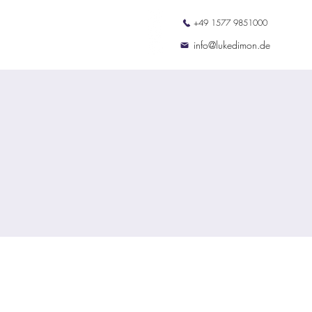
+49 1577 9851000
ation
Termine
Kontakt
info@lukedimon.de